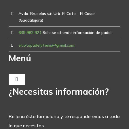
Avda. Bruselas s/n Urb. El Coto – El Casar
(Guadalajara)
639 982 921
Solo se atiende información de pádel.
elcotopadelytenis@gmail.com
Menú
Toggle
Navigation
¿Necesitas información?
INICIO
EL CLUB
Rellena éste formulario y te responderemos a todo
lo que necesitas