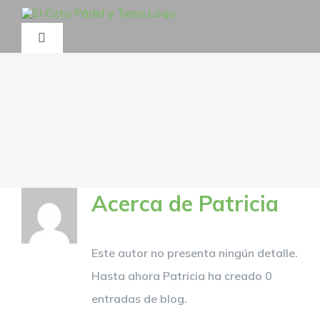
Saltar
al
Toggle
contenido
Navigation
INICIO
EL CLUB
EVENTOS
Acerca de
Patricia
Quedadas
ESCUELA PÁDEL
Este autor no presenta ningún detalle.
¡Me apunto!
ESCUELA TENIS
Hasta ahora Patricia ha creado 0
entradas de blog.
RANKING – EL COTO
Encordado de raquetas
GALERÍA